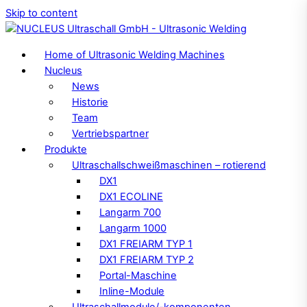
Skip to content
Home of Ultrasonic Welding Machines
Nucleus
News
Historie
Team
Vertriebspartner
Produkte
Ultraschallschweißmaschinen – rotierend
DX1
DX1 ECOLINE
Langarm 700
Langarm 1000
DX1 FREIARM TYP 1
DX1 FREIARM TYP 2
Portal-Maschine
Inline-Module
Ultraschallmodule/-komponenten