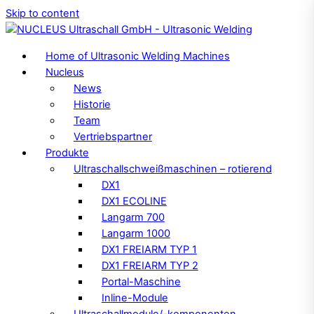
Skip to content
Home of Ultrasonic Welding Machines
Nucleus
News
Historie
Team
Vertriebspartner
Produkte
Ultraschallschweißmaschinen – rotierend
DX1
DX1 ECOLINE
Langarm 700
Langarm 1000
DX1 FREIARM TYP 1
DX1 FREIARM TYP 2
Portal-Maschine
Inline-Module
Ultraschallmodule/-komponenten