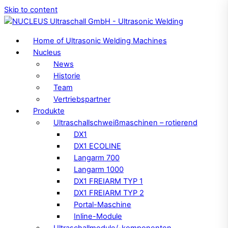
Skip to content
Home of Ultrasonic Welding Machines
Nucleus
News
Historie
Team
Vertriebspartner
Produkte
Ultraschallschweißmaschinen – rotierend
DX1
DX1 ECOLINE
Langarm 700
Langarm 1000
DX1 FREIARM TYP 1
DX1 FREIARM TYP 2
Portal-Maschine
Inline-Module
Ultraschallmodule/-komponenten